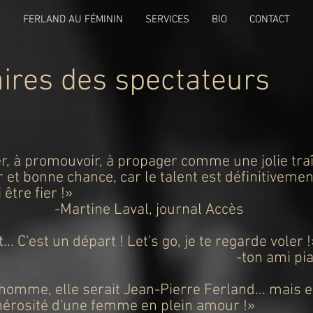
Y
FERLAND AU FÉMININ
SERVICES
BIO
CONTACT
res des spectateurs
er, à promouvoir, à propager comme une jolie tra
sir et bonne chance, car le talent est définitivem
 être fier !»
aval, journal Accès
... C'est un départ ! Let's go, je te regarde voler
-ton ami pi
homme, elle serait Jean-Pierre Ferland... mais ell
énérosité d'une femme en plein amour !»