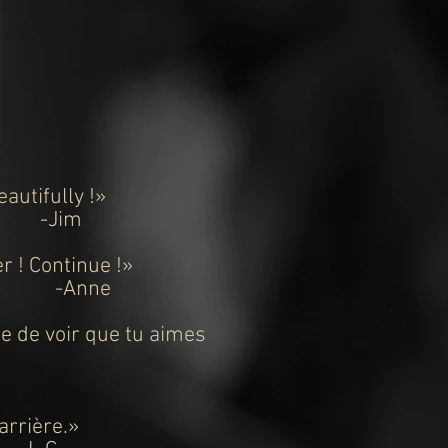
autifully !
»
-Jim
r ! Continue !
»
e
ile de voir que tu aimes
arrière.
»