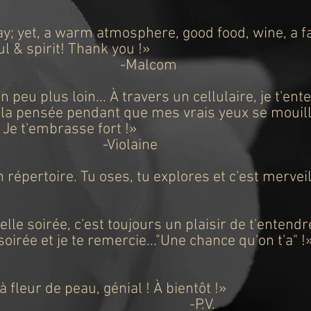
y; yet, a warm atmosphere, good food, wine, a f
l & spirit! Thank you !
»
lcom
 peu plus loin... À travers un cellulaire, je t'ente
 la pensée pendant que mes vrais yeux se mouille
 Je t'embrasse fort !
»
laine
répertoire. Tu oses, tu explores et c'est merveil
P.T
lle soirée, c'est toujours un plaisir de t'entendre
soirée et je te remercie..."Une chance qu'on t'a" !
hisla
 fleur de peau, génial ! À bientôt !
»
P.V.