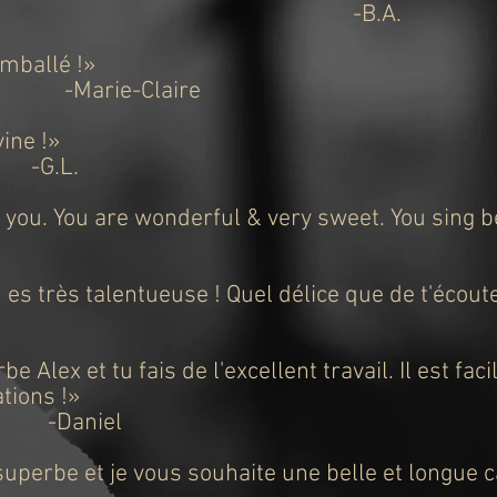
-B.A.
emballé !
»
-Claire
ivine !»
-G.L.
 you. You are wonderful & very sweet. You sing be
u es très talentueuse ! Quel délice que de t'écoute
Ann
e Alex et tu fais de l'excellent travail. Il est fac
ations !
»
iel
uperbe et je vous souhaite une belle et longue c