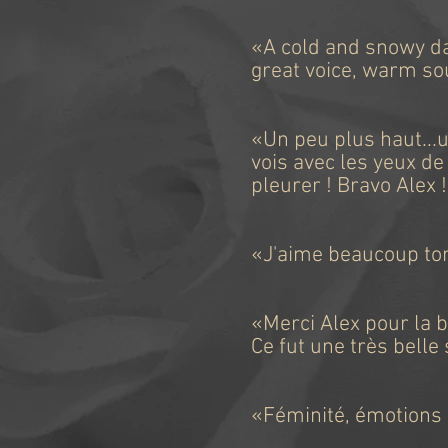
«A cold and snowy da
great voice, warm sou
-Ma
«Un peu plus haut...un
vois avec les yeux de
pleurer ! Bravo Alex !
-Vio
«J'aime beaucoup ton 
-
«Merci Alex pour la be
Ce fut une très belle 
-G
«Féminité, émotions à
-