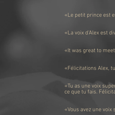
«Le petit prince est 
-Marie
«La voix d'Alex est d
«It was great to meet
«Félicitations Alex, t
-
«Tu as une voix superb
ce que tu fais. Félicit
-Dan
«Vous avez une voix s