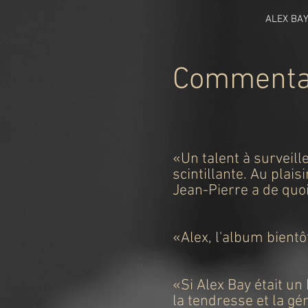
ALEX BA
Commentai
«Un talent à surveill
scintillante. Au plai
Jean-Pierre a de quoi
-Martine L
«Alex, l'album bientôt
«Si Alex Bay était un 
la tendresse et la g