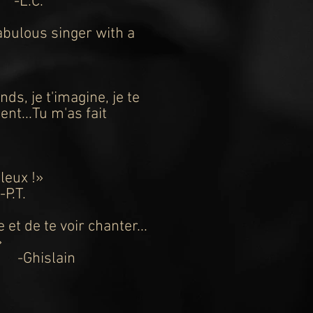
-L.C.
abulous singer with a
nds, je t'imagine, je te
nt...Tu m'as fait
leux !
»
.
 et de te voir chanter...
»
in